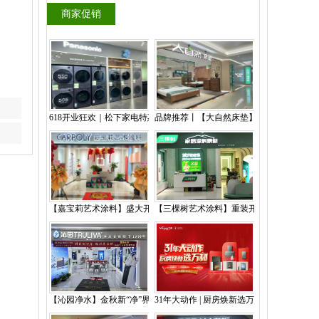
商家促销
618开业狂欢｜松下家电特惠价，满赠豪礼放肆送！
品牌推荐丨【大自然床垫】打造天然健康好
【嘉宝莉艺术涂料】盛大开业 ，钜惠来袭！
【三棵树艺术涂料】重装开业——钜惠来袭
【沁园净水】金秋新“净”界，耀启惠金秋
31年大动作 | 厨房焕新选万和