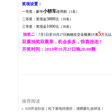
奖项设置：
小轿车
一等奖：豪华
使用权（
1
名）
3888
二等奖：奖现金
元（
10
名）
1000
三等奖：奖现金
元（
30
名）
5
抽奖二
：
7
月
1
日至
10
月
27
日
购物实交金额累计满
万元以
双重抽奖双重享，机会多多，惊喜连连！
开奖时间：
2013
年
10
月
27
日晚
20:00
整
推荐阅读
618开业狂欢｜松下家电特惠价，满赠豪礼放肆送！