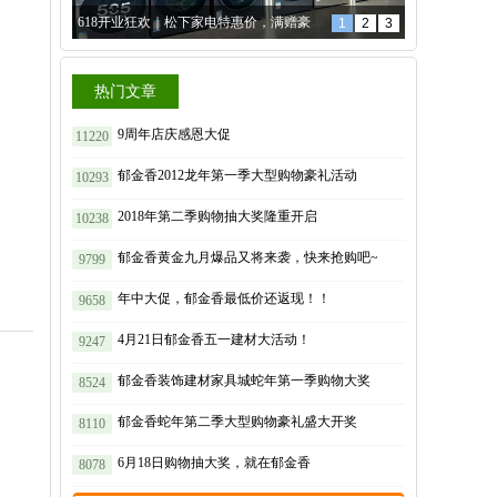
618开业狂欢｜松下家电特惠价，满赠豪
1
2
3
礼放肆送！
品牌推荐丨【大自然床垫】打
造天然健康好睡眠！
【嘉宝莉艺术涂料】
热门文章
盛大开业 ，钜惠来袭！
9周年店庆感恩大促
11220
。
郁金香2012龙年第一季大型购物豪礼活动
10293
2018年第二季购物抽大奖隆重开启
10238
郁金香黄金九月爆品又将来袭，快来抢购吧~
9799
年中大促，郁金香最低价还返现！！
9658
4月21日郁金香五一建材大活动！
9247
郁金香装饰建材家具城蛇年第一季购物大奖
8524
郁金香蛇年第二季大型购物豪礼盛大开奖
8110
6月18日购物抽大奖，就在郁金香
8078