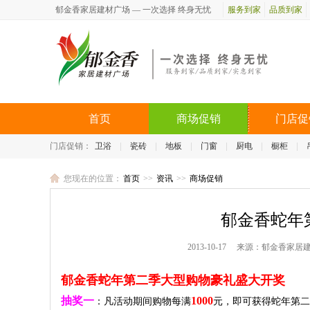
郁金香家居建材广场 — 一次选择 终身无忧
服务到家
品质到家
首页
商场促销
门店促
门店促销：
卫浴
瓷砖
地板
门窗
厨电
橱柜
您现在的位置：
首页
>>
资讯
>>
商场促销
郁金香蛇年
2013-10-17
来源：郁金香家居
郁金香蛇年第二季大型购物豪礼盛大开奖
抽奖一
1000
：凡活动期间购物每满
元，即可获得蛇年第二