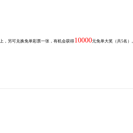
10000
上，另可兑换免单彩票一张，有机会获得
元免单大奖（共
5
名）