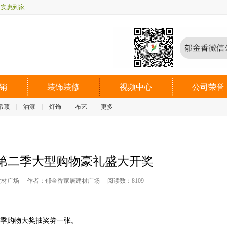
实惠到家
销
装饰装修
视频中心
公司荣誉
吊顶
油漆
灯饰
布艺
更多
第二季大型购物豪礼盛大开奖
建材广场
作者：郁金香家居建材广场
阅读数：8109
季购物大奖抽奖劵一张。