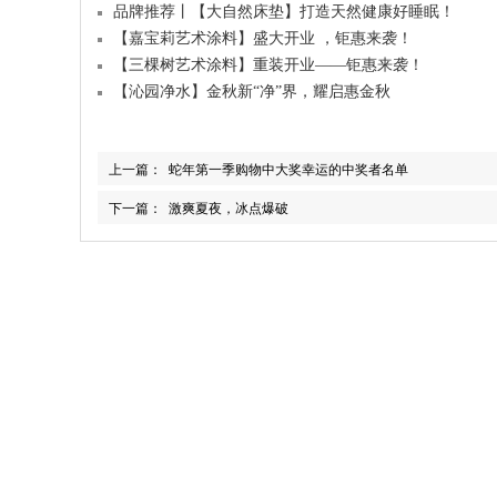
品牌推荐丨【大自然床垫】打造天然健康好睡眠！
【嘉宝莉艺术涂料】盛大开业 ，钜惠来袭！
【三棵树艺术涂料】重装开业——钜惠来袭！
【沁园净水】金秋新“净”界，耀启惠金秋
上一篇：
蛇年第一季购物中大奖幸运的中奖者名单
下一篇：
激爽夏夜，冰点爆破